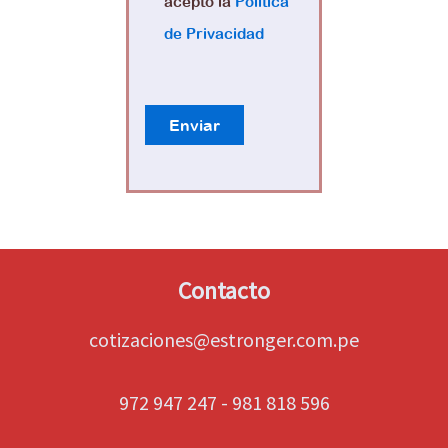
acepto la
Política
de Privacidad
Contacto
cotizaciones@estronger.com.pe
972 947 247 - 981 818 596